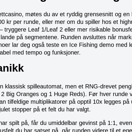
ttcasino, møtes du av et ryddig grensesnitt og en 
0 kr per runde, eller mer om du spiller hos et highr
 – tryggere Leaf 1/Leaf 2 eller mer risikable bonusfe
r kan lande på segmentene. Runden avsluttes når mar
inoer lar deg også teste en Ice Fishing demo med le
rtabel med tempo og funksjoner.
anikk
en klassisk spilleautomat, men et RNG-drevet penghj
s, 2 Big Oranges og 1 Huge Reds). Før hver runde vel
an tilfeldige multiplikatorer på opptil 10x legges 
let stopper på et felt du har valgt.
har spilt på, får du umiddelbar gevinst på 1:1, event
usfelt du har satset på, går runden videre til et e