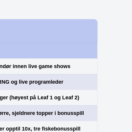
andør innen live game shows
RNG og live programleder
ger (høyest på Leaf 1 og Leaf 2)
rre, sjeldnere topper i bonusspill
er opptil 10x, tre fiskebonusspill