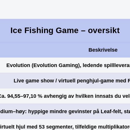
Ice Fishing Game – oversikt
Beskrivelse
Evolution (Evolution Gaming), ledende spilllever
Live game show / virtuell penghjul‑game med 
Ca. 94,55–97,10 % avhengig av hvilken innsats du vel
dium–høy: hyppige mindre gevinster på Leaf-felt, stø
irtuelt hjul med 53 segmenter, tilfeldige multiplikator