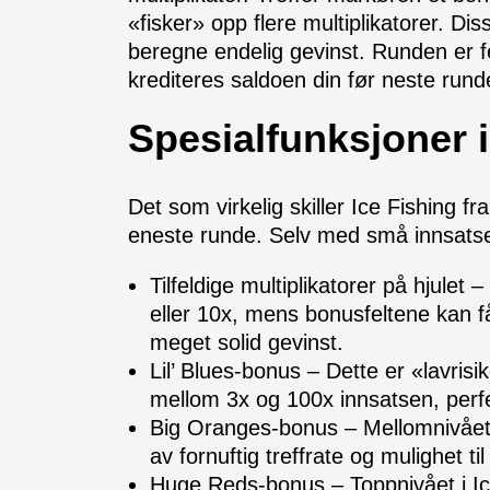
«fisker» opp flere multiplikatorer. D
beregne endelig gevinst. Runden er fer
krediteres saldoen din før neste rund
Spesialfunksjoner i 
Det som virkelig skiller Ice Fishing 
eneste runde. Selv med små innsatser
Tilfeldige multiplikatorer på hjulet
eller 10x, mens bonusfeltene kan få 
meget solid gevinst.
Lil’ Blues-bonus – Dette er «lavris
mellom 3x og 100x innsatsen, perfekt
Big Oranges-bonus – Mellomnivået, 
av fornuftig treffrate og mulighet til
Huge Reds-bonus – Toppnivået i Ice 