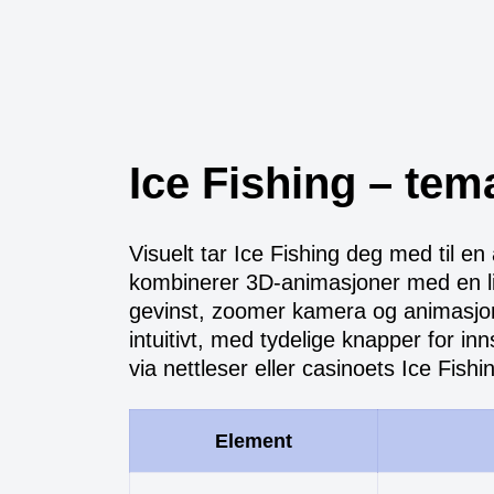
Ice Fishing – tem
Visuelt tar Ice Fishing deg med til en a
kombinerer 3D‑animasjoner med en live
gevinst, zoomer kamera og animasjone
intuitivt, med tydelige knapper for in
via nettleser eller casinoets Ice Fishi
Element