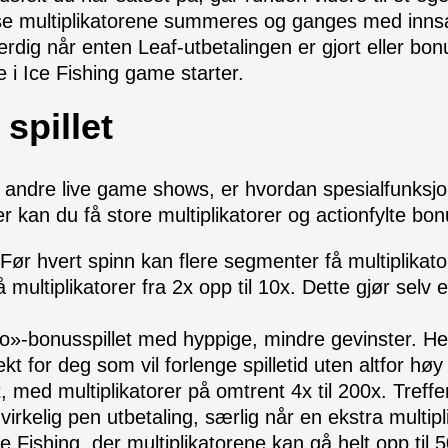
isse multiplikatorene summeres og ganges med innsat
dig når enten Leaf‑utbetalingen er gjort eller bonus
e i Ice Fishing game starter.
spillet
fra andre live game shows, er hvordan spesialfunks
 kan du få store multiplikatorer og actionfylte bo
 – Før hvert spinn kan flere segmenter få multiplikato
multiplikatorer fra 2x opp til 10x. Dette gjør selv e
iko»-bonusspillet med hyppige, mindre gevinster. Her
 for deg som vil forlenge spilletid uten altfor høy vo
med multiplikatorer på omtrent 4x til 200x. Treffe
 virkelig pen utbetaling, særlig når en ekstra multipli
Fishing, der multiplikatorene kan gå helt opp til 5