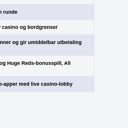
n runde
v casino og bordgrenser
pinner og gir umiddelbar utbetaling
- og Huge Reds‑bonusspill, All
no-apper med live casino‑lobby