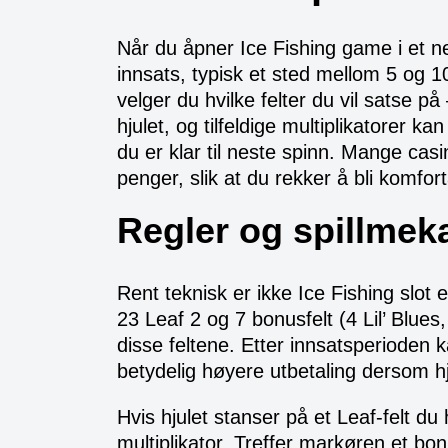
Når du åpner Ice Fishing game i et ne
innsats, typisk et sted mellom 5 og 10
velger du hvilke felter du vil satse på
hjulet, og tilfeldige multiplikatore
du er klar til neste spinn. Mange cas
penger, slik at du rekker å bli komfo
Regler og spillmek
Rent teknisk er ikke Ice Fishing slot 
23 Leaf 2 og 7 bonusfelt (4 Lil’ Blue
disse feltene. Etter innsatsperioden k
betydelig høyere utbetaling dersom hju
Hvis hjulet stanser på et Leaf-felt du 
multiplikator. Treffer markøren et bon